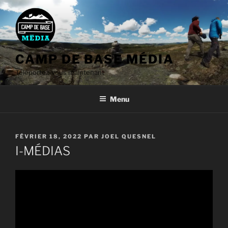
Aller
au
contenu
CAMP DE BASE MÉDIA
Téléportez-vous maintenant
Menu
PUBLIÉ
FÉVRIER 18, 2022
PAR
JOEL QUESNEL
LE
I-MÉDIAS