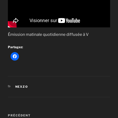
Émission matinale quotidienne diffusée à V
Partagez:
CATÉGORIES
NEXZO
Navigation
Article
PRÉCÉDENT