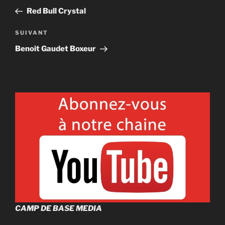
de
précédent
Red Bull Crystal
l'article
Article
SUIVANT
suivant
Benoit Gaudet Boxeur
CAMP DE BASE MEDIA