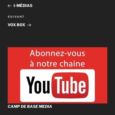
de
précédent
I-MÉDIAS
l'article
Article
SUIVANT
suivant
VOX BOX
CAMP DE BASE MEDIA