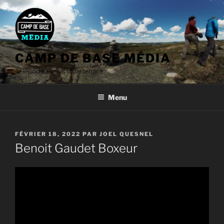
Aller
au
contenu
CAMP DE BASE MÉDIA
Téléportez-vous maintenant
Menu
PUBLIÉ
FÉVRIER 18, 2022
PAR
JOEL QUESNEL
LE
Benoit Gaudet Boxeur