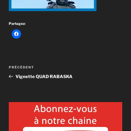
Partagez:
Navigation
Article
PRÉCÉDENT
de
précédent
Vignette QUAD RABASKA
l'article