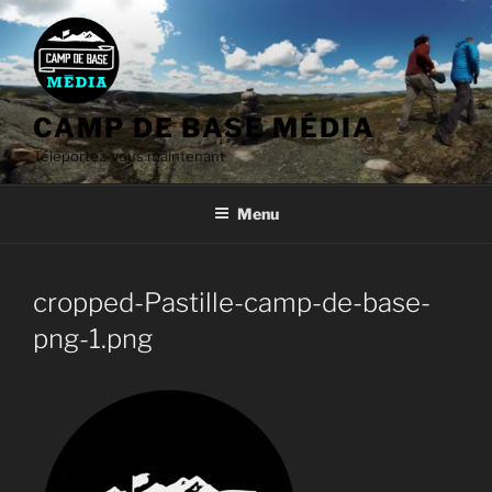
Aller
au
contenu
CAMP DE BASE MÉDIA
Téléportez-vous maintenant
Menu
cropped-Pastille-camp-de-base-
png-1.png