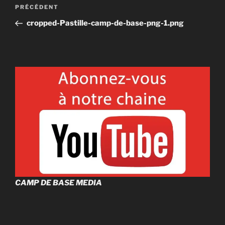
Navigation
Article
PRÉCÉDENT
de
précédent
cropped-Pastille-camp-de-base-png-1.png
l'article
CAMP DE BASE MEDIA