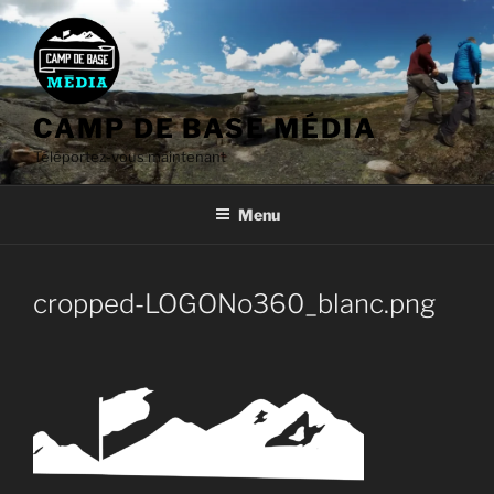
Aller
au
contenu
CAMP DE BASE MÉDIA
Téléportez-vous maintenant
Menu
cropped-LOGONo360_blanc.png