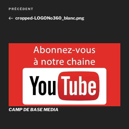
Navigation
Article
PRÉCÉDENT
de
précédent
cropped-LOGONo360_blanc.png
l'article
CAMP DE BASE MEDIA