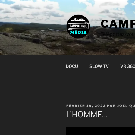
Aller
au
contenu
CAMP
Téléportez-vou
DOCU
SLOW TV
VR 36
PUBLIÉ
FÉVRIER 18, 2022
PAR
JOEL Q
LE
L’HOMME…