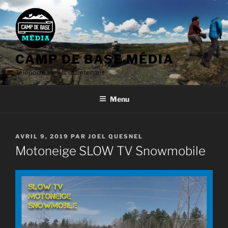
Aller
au
contenu
CAMP DE BASE MÉDIA
Téléportez-vous maintenant
Menu
PUBLIÉ
AVRIL 9, 2019
PAR
JOEL QUESNEL
LE
Motoneige SLOW TV Snowmobile