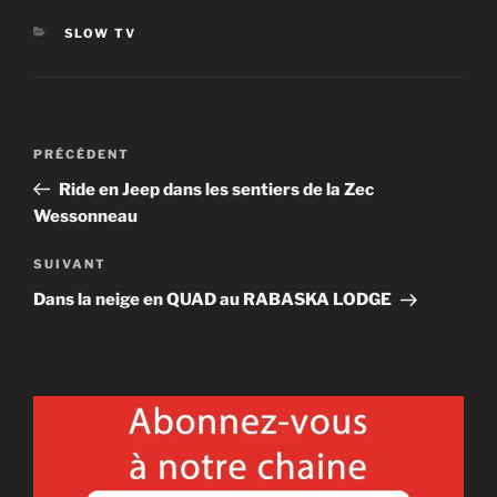
CATÉGORIES
SLOW TV
Navigation
Article
PRÉCÉDENT
de
précédent
Ride en Jeep dans les sentiers de la Zec
l'article
Wessonneau
Article
SUIVANT
suivant
Dans la neige en QUAD au RABASKA LODGE