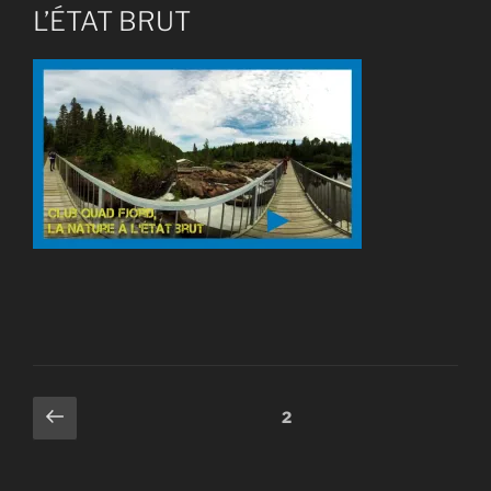
L’ÉTAT BRUT
Pagination
Page
Page
2
précédente
des
publications