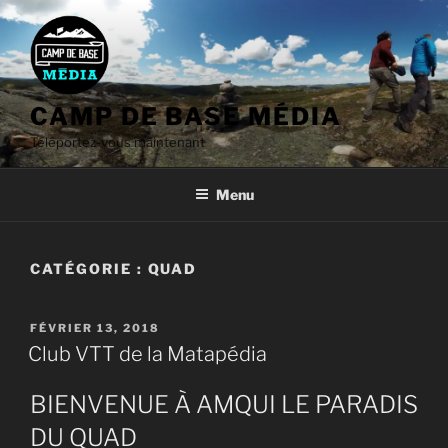
Aller
au
contenu
CAMP DE BASE MÉDIA
Téléportez-vous maintenant
Menu
CATÉGORIE :
QUAD
PUBLIÉ
FÉVRIER 13, 2018
LE
Club VTT de la Matapédia
BIENVENUE À AMQUI LE PARADIS
DU QUAD