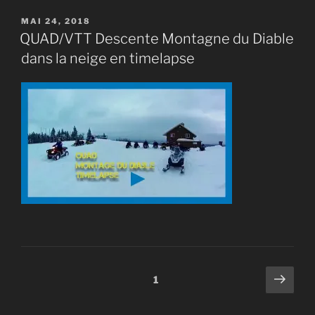
PUBLIÉ
MAI 24, 2018
LE
QUAD/VTT Descente Montagne du Diable
dans la neige en timelapse
Pagination
Page
Page
1
suiv
des
publications