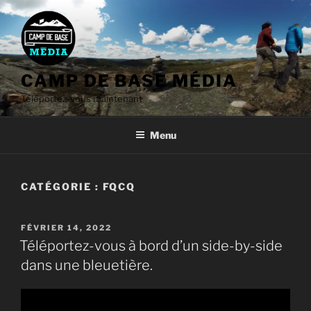
Aller
au
contenu
CAMP DE BASE MÉDIA
Téléportez-vous maintenant
Menu
CATÉGORIE :
FQCQ
PUBLIÉ
FÉVRIER 14, 2022
LE
Téléportez-vous à bord d’un side-by-side
dans une bleuetière.